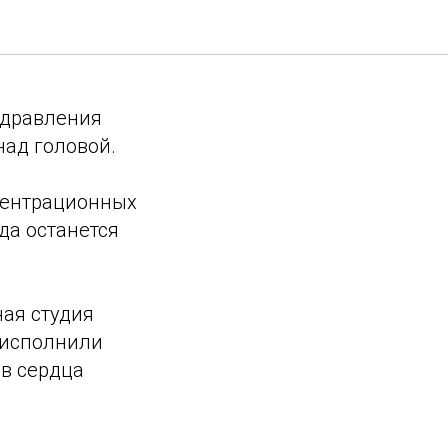
истории
здравления
над головой.
нцентрационных
да останется
ная студия
 исполнили
в сердца