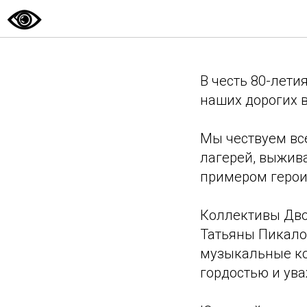
Сегодня 
В честь 80-лет
наших дорогих в
Мы чествуем вс
лагерей, выжива
примером героиз
Коллективы Дво
Татьяны Пикало
музыкальные ко
гордостью и ув