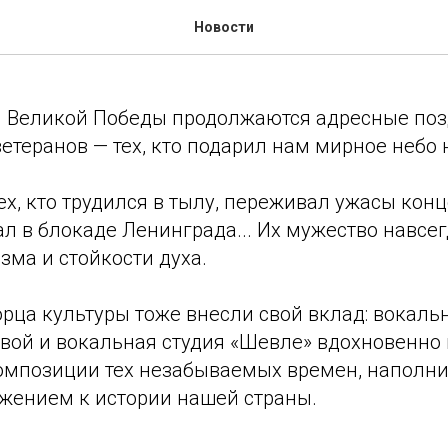
мы вновь прикоснулись к 
Новости
ия Великой Победы продолжаются адресные по
етеранов — тех, кто подарил нам мирное небо 
ех, кто трудился в тылу, переживал ужасы ко
л в блокаде Ленинграда... Их мужество навсег
ма и стойкости духа.
рца культуры тоже внесли свой вклад: вокаль
вой и вокальная студия «Шевле» вдохновенно
мпозиции тех незабываемых времен, наполни
ажением к истории нашей страны.