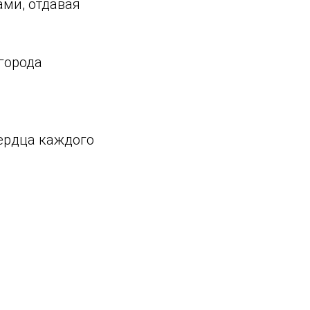
ми, отдавая
города
сердца каждого