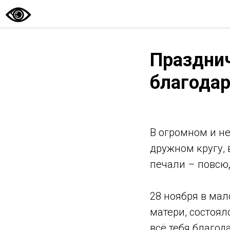
Празднич
благода
В огромном и н
дружном кругу, 
печали – повсюд
28 ноября в ма
матери, состоял
всё тебя благод