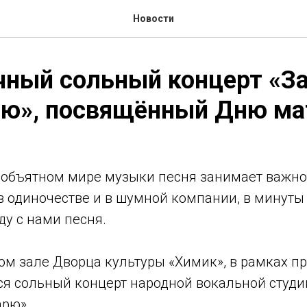
Новости
ный сольный концерт «За
рю», посвящённый Дню ма
еобъятном мире музыки песня занимает важное 
в одиночестве и в шумной компании, в минуты
у с нами песня.
лом зале Дворца культуры «Химик», в рамках п
ся сольный концерт народной вокальной студи
арю».