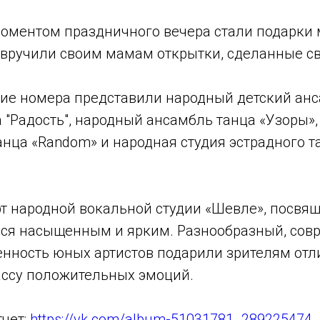
оментом праздничного вечера стали подарки
и вручили своим мамам открытки, сделанные 
ие номера представили народный детский ан
 "Радость", народный ансамбль танца «Узоры»,
нца «Random» и народная студия эстрадного т
т народной вокальной студии «Шевле», посв
лся насыщенным и ярким. Разнообразный, со
ренность юных артистов подарили зрителям отл
ассу положительных эмоций.
тчет:
https://vk.com/album-51031781_289225474