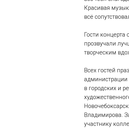
Красивая музыка
всё сопутствов
Гости концерта 
прозвучали луч
творческим вдо
Всех гостей пр
администрации 
в городских и р
художественног
Новочебоксарск
Владимирова. З
участнику колл