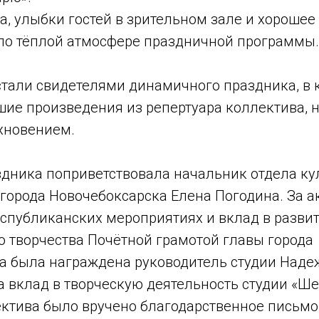
, улыбки гостей в зрительном зале и хорошее
ало тёплой атмосфере праздничной программы.
стали свидетелями динамичного праздника, в 
шие произведения из репертуара коллектива,
хновением.
аздника поприветствовала начальник отдела ку
города Новочебоксарска Елена Погодина. За а
еспубликанских мероприятиях и вклад в разви
о творчества Почётной грамотой главы города
а была награждена руководитель студии Наде
а вклад в творческую деятельность студии «Ш
ектива было вручено благодарственное письмо