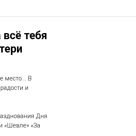
 всё тебя
тери
место... В
 радости и
разднования Дня
и «Шевле» «За