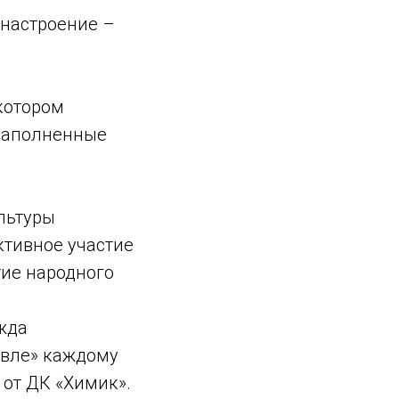
 настроение –
котором
 наполненные
льтуры
ктивное участие
тие народного
жда
евле» каждому
 от ДК «Химик».