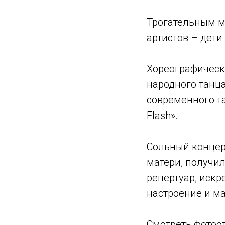
Трогательным м
артистов – дет
Хореографическ
народного танца
современного та
Flash».
Сольный концер
матери, получи
репертуар, иск
настроение и м
Смотреть фотоо