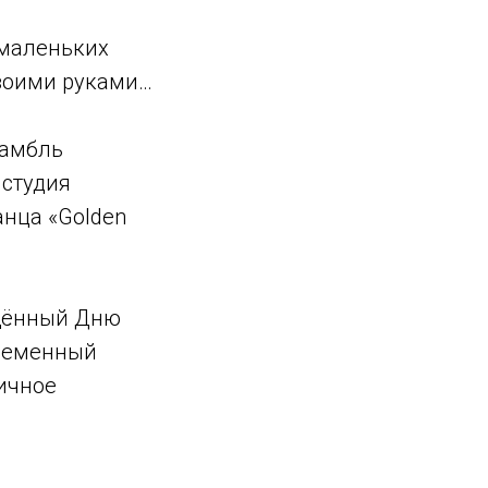
 маленьких
своими руками…
самбль
 студия
анца «Golden
ящённый Дню
временный
ичное