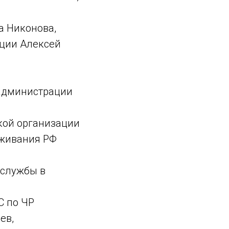
а Никонова,
иции Алексей
 администрации
кой организации
уживания РФ
 службы в
С по ЧР
ев,