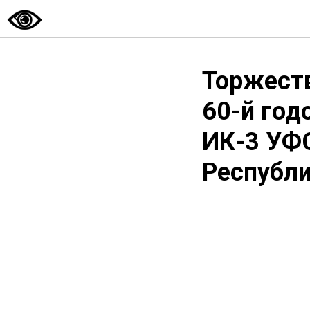
Торжест
60-й год
ИК-3 УФ
Республ