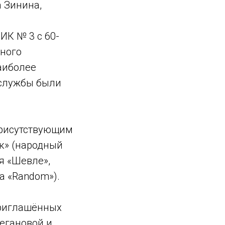
а Зинина,
ИК № 3 с 60-
рного
аиболее
 службы были
присутствующим
к» (народный
я «Шевле»,
а «Random»).
приглашённых
Пегановой и