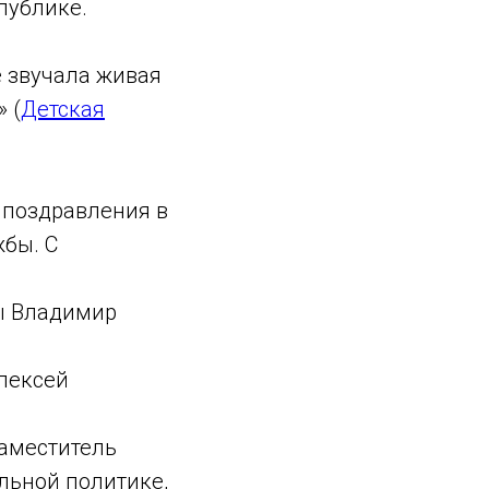
публике.
е звучала живая
 (
Детская
 поздравления в
жбы. С
ы Владимир
лексей
заместитель
льной политике,