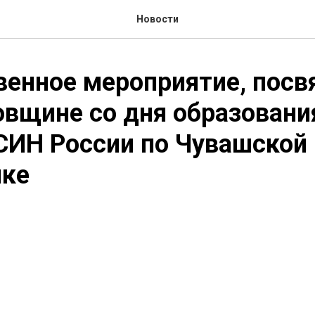
Новости
венное мероприятие, пос
овщине со дня образован
СИН России по Чувашской
ике