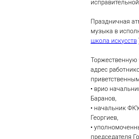
исправительной
Праздничная ат
музыка в испол
школа искусств
Торжественную 
адрес работнико
приветственным
• врио начальн
Баранов,
• начальник ФК
Георгиев,
• уполномоченн
председателя Го