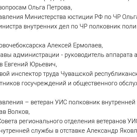
опросам Ольга Петрова,
равления Министерства юстиции РФ по ЧР Ольг
министра внутренних дел по ЧР полковник пол
Новочебоксарска Алексей Ермолаев,
главы администрации - руководитель аппарата
в Евгений Юрьевич,
овой инспектор труда Чувашской республиканс
тников госучреждений и общественного обсл
равления – ветеран УИС полковник внутренней
ав Волков,
Совета регионального отделения ветеранов УИ
нутренней службы в отставке Александр Яковл