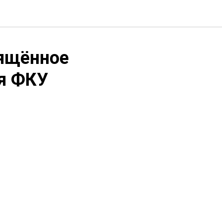
вящённое
ия ФКУ