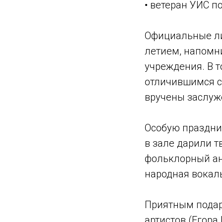
• ветеран УИС п
Официальные ли
летием, напомн
учреждения. В 
отличившимся с
вручены заслуж
Особую праздни
в зале дарили 
фольклорный ан
народная вокаль
Приятным подар
артистов (Егора