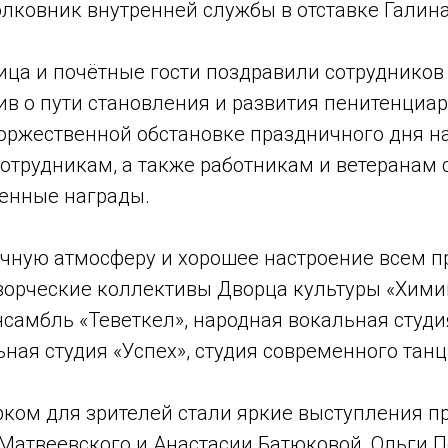
олковник внутренней службы в отставке Галин
ца и почётные гости поздравили сотрудников 
ив о пути становления и развития пенитенциа
торжественной обстановке праздничного дня н
отрудникам, а также работникам и ветеранам
енные награды.
чную атмосферу и хорошее настроение всем 
творческие коллективы Дворца культуры «Хими
самбль «Теветкел», народная вокальная студи
ная студия «Успех», студия современного танц
ком для зрителей стали яркие выступления 
 Матвеевского и Анастасии Батюковой, Ольги 