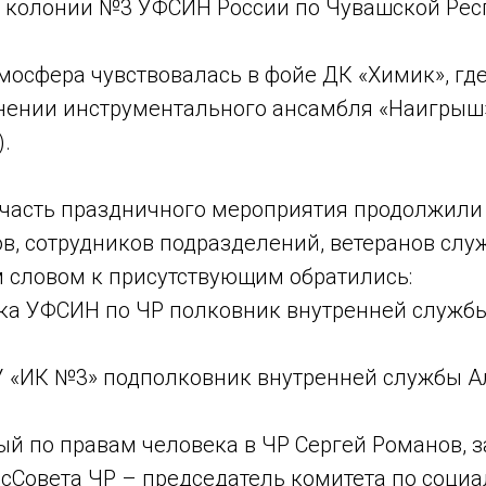
 колонии №3 УФСИН России по Чувашской Рес
мосфера чувствовалась в фойе ДК «Химик», гд
нении инструментального ансамбля «Наигрыш»
).
часть праздничного мероприятия продолжили
в, сотрудников подразделений, ветеранов слу
 словом к присутствующим обратились:
ика УФСИН по ЧР полковник внутренней служб
У «ИК №3» подполковник внутренней службы А
ый по правам человека в ЧР Сергей Романов, 
сСовета ЧР – председатель комитета по социа