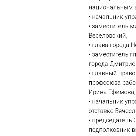
национальным в
• начальник уп
• заместитель 
Веселовский,
• глава города 
• заместитель 
города Дмитрие
• главный прав
профсоюза рабо
Ирина Ефимова,
• начальник уп
отставке Вячесл
• председатель 
подполковник в