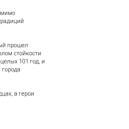
 мимо
традиций
рый прошел
олом стойкости
целых 101 год, и
 города
цах, а герои