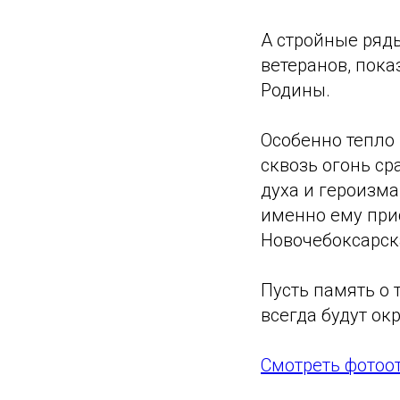
А стройные ряд
ветеранов, пок
Родины.
Особенно тепло
сквозь огонь ср
духа и героизма
именно ему при
Новочебоксарск
Пусть память о 
всегда будут о
Смотреть фотоо