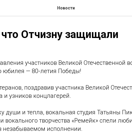
Новости
 что Отчизну защищали
авления участников Великой Отечественной в
о юбилея — 80-летия Победы!
теранов, поздравив участника Великой Отечес
а и узников концлагерей.
у души и тепла, вокальная студия Татьяны Пи
ии вокального творчества «Ремейк» спели лю
в незабываемом исполнении.