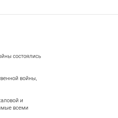
ойны состоялись
твенной войны,
каловой и
бимые всеми