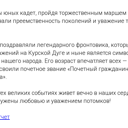
ы юных кадет, пройдя торжественным маршем
азали преемственность поколений и уважение 
 поздравляли легендарного фронтовика, кото
ажений на Курской Дуге и ныне является симв
 нашего народа. Его возраст впечатляет всех — 
своили почетное звание «Почетный гражданин
а».
тех великих событиях живет вечно в наших серд
кружены любовью и уважением потомков!
тчет